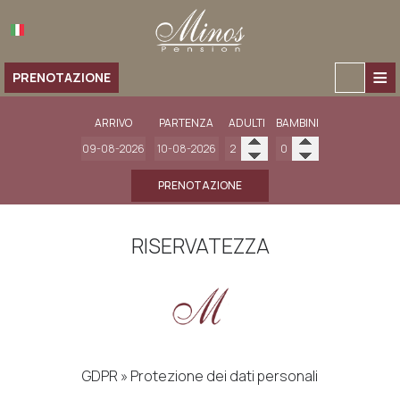
≡
PRENOTAZIONE
HOME
ARRIVO
PARTENZA
ADULTI
BAMBINI
CHI SIAMO
PRENOTAZIONE
POSIZIONE
ALLOGGIO
RISERVATEZZA
Alloggio
SERVIZI
GALLERIA
CAMERE
CONTATTI
STUDI
GDPR » Protezione dei dati personali