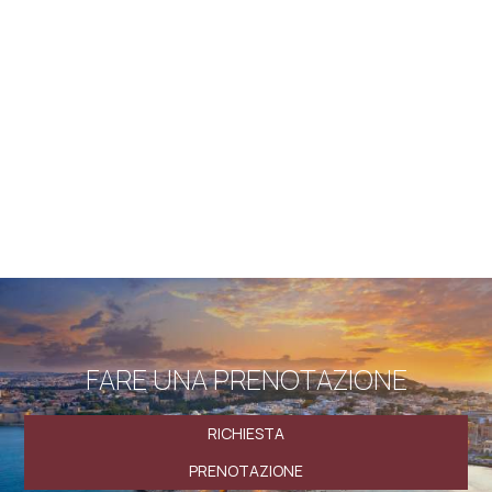
Consegnare prodotti o vincere premi
Il nostro negozio può utilizzare dati statistici non
personali (browser, posizione geografica, ecc.) Al fine di
migliorare continuamente il nostro sito Web per
soddisfare meglio le esigenze dei nostri clienti.
Raccomandiamo a bambini e giovani sotto i 18 anni di
ottenere il permesso dei genitori prima di inviare i loro
dati personali sul sito web.
Il nostro sito web funziona in ambiente sicuro SSL.
FARE UNA PRENOTAZIONE
RICHIESTA
PRENOTAZIONE