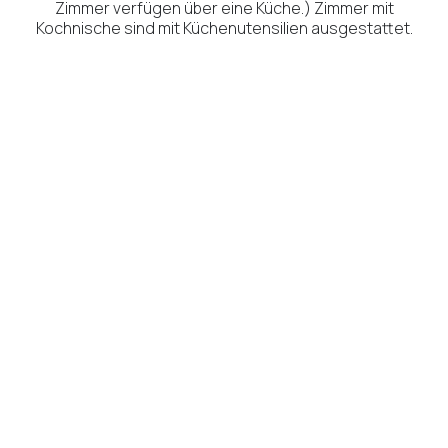
Zimmer verfügen über eine Küche.) Zimmer mit
Kochnische sind mit Küchenutensilien ausgestattet.
BUDGET ZWEIBETTZIMMER
MEHR LESEN
BUCHEN